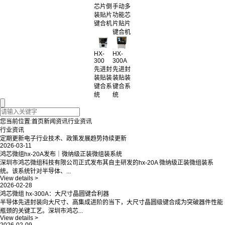
芯片倒
手动多
装贴片
功能芯
键合机
片贴片
键合机
HX-
HX-
300
300A
先进封
先进封
装贴装
装贴装
键合系
键合系
统
统
您当前位置:
首页
新闻资讯
行业资讯
行业资讯
定期更新电子行业技术、政策发展趋势持续更新
2026-03-11
鸿芯微组hx-20A发布｜微纳级正装微组装系统
深圳市鸿芯微组科技有限公司正式发布其自主研发的hx-20A 微纳级正装微组装系
统。该系统针对半导体、...
View details >
2026-02-28
鸿芯微组 hx-300A：大尺寸晶圆键合利器
半导体先进封装向大尺寸、高集成进阶的当下，大尺寸晶圆级键合成为突破器件性能
瓶颈的关键工艺。深圳市鸿芯...
View details >
2026-02-09