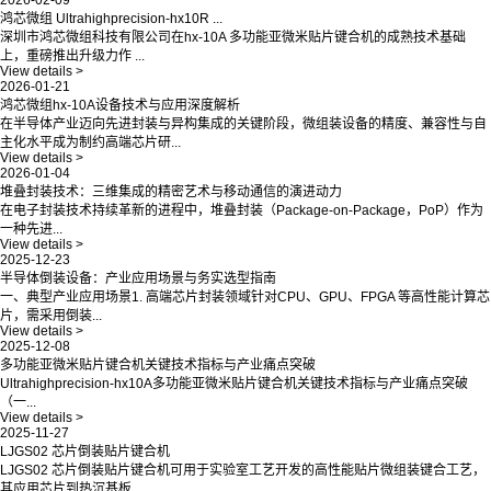
鸿芯微组 Ultrahighprecision-hx10R ...
深圳市鸿芯微组科技有限公司在hx-10A 多功能亚微米贴片键合机的成熟技术基础
上，重磅推出升级力作 ...
View details >
2026-01-21
鸿芯微组hx-10A设备技术与应用深度解析
在半导体产业迈向先进封装与异构集成的关键阶段，微组装设备的精度、兼容性与自
主化水平成为制约高端芯片研...
View details >
2026-01-04
堆叠封装技术：三维集成的精密艺术与移动通信的演进动力
在电子封装技术持续革新的进程中，堆叠封装（Package-on-Package，PoP）作为
一种先进...
View details >
2025-12-23
半导体倒装设备：产业应用场景与务实选型指南
一、典型产业应用场景1. 高端芯片封装领域针对CPU、GPU、FPGA 等高性能计算芯
片，需采用倒装...
View details >
2025-12-08
多功能亚微米贴片键合机关键技术指标与产业痛点突破
Ultrahighprecision-hx10A多功能亚微米贴片键合机关键技术指标与产业痛点突破
（一...
View details >
2025-11-27
LJGS02 芯片倒装贴片键合机
LJGS02 芯片倒装贴片键合机可用于实验室工艺开发的高性能贴片微组装键合工艺，
其应用芯片到热沉基板...