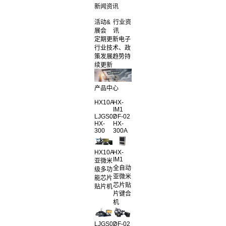
新闻资讯
活动&
行业资
展会
讯
定期更新电子
行业技术、政
策发展趋势持
续更新
产品中心
HX10A
HX-
IM1
LJGS02
DF-02
HX-
HX-
300
300A
HX10A
HX-
IM1
亚微米
全自动
级多功
亚微米
能芯片
芯片贴
贴片机
片键合
机
LJGS02
DF-02